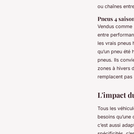
ou chaînes entr
Pneus 4 saison
Vendus comme un
entre performanc
les vrais pneus 
qu’un pneu été 
pneus. Ils convi
zones à hivers d
remplacent pas 
L'impact du
Tous les véhicu
besoins qu’une c
c’est aussi adap
spécificités, c’e