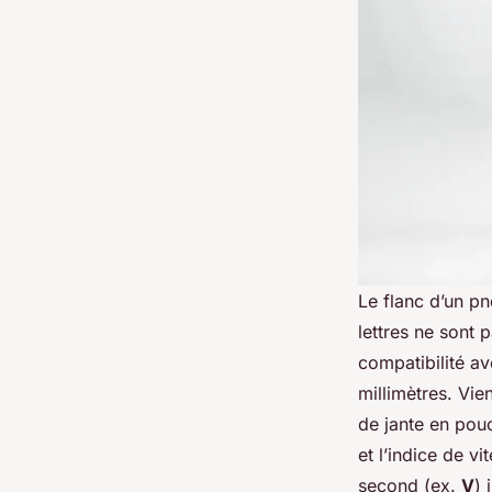
Le flanc d’un pn
lettres ne sont 
compatibilité a
millimètres. Vie
de jante en pou
et l’indice de v
second (ex.
V
) 