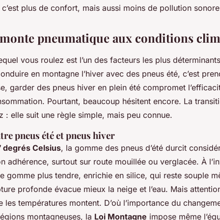
 c’est plus de confort, mais aussi moins de pollution sonore 
 monte pneumatique aux conditions clim
equel vous roulez est l’un des facteurs les plus déterminant
onduire en montagne l’hiver avec des pneus été, c’est pren
erse, garder des pneus hiver en plein été compromet l’efficaci
sommation. Pourtant, beaucoup hésitent encore. La transitio
 : elle suit une règle simple, mais peu connue.
re pneus été et pneus hiver
7 degrés Celsius
, la gomme des pneus d’été durcit considér
n adhérence, surtout sur route mouillée ou verglacée. À l’i
une gomme plus tendre, enrichie en silice, qui reste souple
pture profonde évacue mieux la neige et l’eau. Mais attention 
ue les températures montent. D’où l’importance du changeme
régions montagneuses, la
Loi Montagne
impose même l’équ