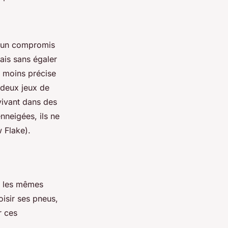
é un compromis
ais sans égaler
s moins précise
 deux jeux de
vivant dans des
nneigées, ils ne
 Flake).
as les mêmes
oisir ses pneus,
r ces