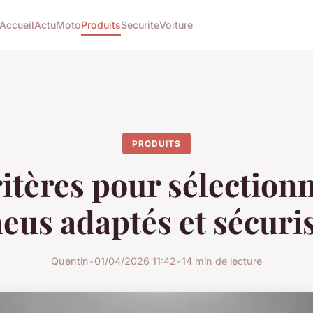
Accueil
Actu
Moto
Produits
Securite
Voiture
PRODUITS
itères pour sélection
eus adaptés et sécuri
Quentin
•
01/04/2026 11:42
•
14 min de lecture