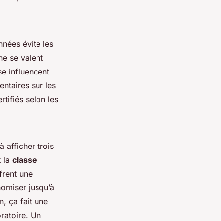
nnées évite les
ne se valent
se influencent
ntaires sur les
tifiés selon les
 afficher trois
t la
classe
frent une
nomiser jusqu’à
, ça fait une
ratoire. Un