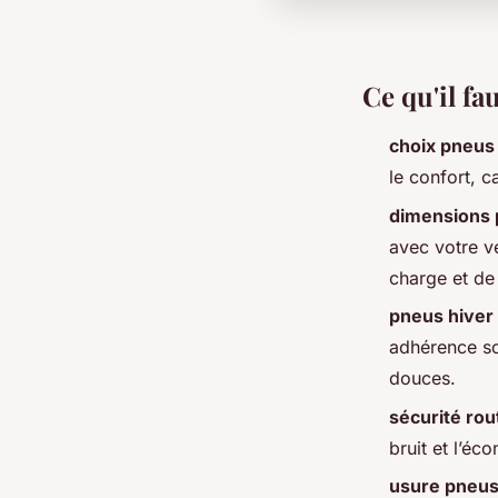
Ce qu'il fa
choix pneus
le confort, c
dimensions
avec votre vé
charge et de 
pneus hiver
adhérence so
douces.
sécurité rou
bruit et l’éc
usure pneu