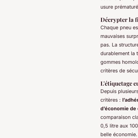
usure prématurée
Décrypter la f
Chaque pneu est
mauvaises surpr
pas. La structur
durablement la t
gommes homolo
critères de sécu
L'étiquetage e
Depuis plusieurs
critères :
l’adhé
d’économie de 
comparaison cla
0,5 litre aux 1
belle économie. 