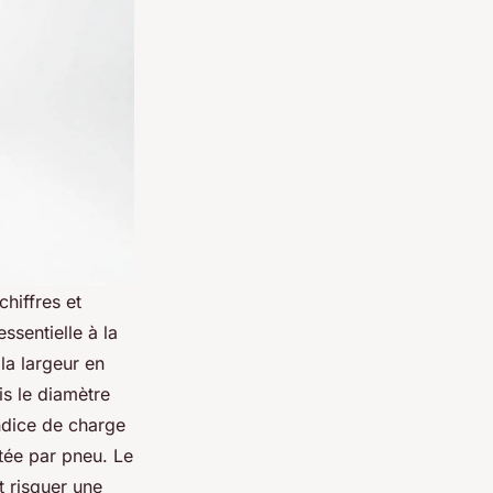
hiffres et
ssentielle à la
 la largeur en
is le diamètre
indice de charge
tée par pneu. Le
t risquer une