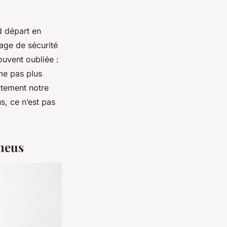
d départ en
gage de sécurité
ouvent oubliée :
mme pas plus
ctement notre
s, ce n’est pas
neus