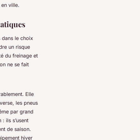
en ville.
atiques
s dans le choix
dre un risque
té du freinage et
n ne se fait
ablement. Elle
nverse, les pneus
 même par grand
: ils s’usent
nt de saison.
ipement hiver