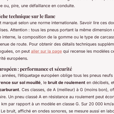
 ou, pire, une défaillance en conduite.
iche technique sur le flanc
 marqué selon une norme internationale. Savoir lire ces do
ises. Attention : tous les pneus portant la même dimension 
e interne, la composition de la gomme ou le type de carcas
enue de route. Pour obtenir des détails techniques suppléme
guées, on peut
aller sur la page
qui recense les modèles cer
rité européens.
uropéen : performance et sécurité
 années, l’étiquetage européen oblige tous les pneus neufs à
rence sur sol mouillé
, le
bruit de roulement
en décibels, e
carburant
. Ces classes, de A (meilleur) à G (moins bon), of
ire. Un pneu classé A en résistance au roulement peut éco
00 km par rapport à un modèle en classe G. Sur 20 000 km/an
Le bruit, affiché en ondes sonores, se mesure aussi en labo